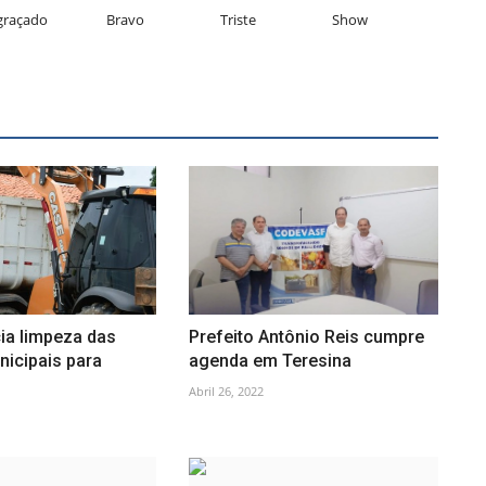
graçado
Bravo
Triste
Show
cia limpeza das
Prefeito Antônio Reis cumpre
nicipais para
agenda em Teresina
Abril 26, 2022