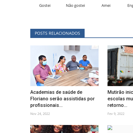
Gostei
Não gostei
Amei
En
POSTS RELACIONADOS
Academias de saúde de
Mutirão ini
Floriano serão assistidas por
escolas mu
profissionais...
retorno...
Nov 24, 2022
Fev 9, 2022