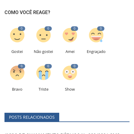
COMO VOCÊ REAGE?
0
0
0
0
Gostei
Não gostei
Amei
Engraçado
0
0
0
Bravo
Triste
Show
POSTS RELACIONADOS