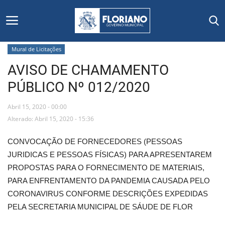
Mural de Licitações
AVISO DE CHAMAMENTO
Início
PÚBLICO Nº 012/2020
Editais
Abril 15, 2020 - 00:00
Floriano
Alterado: Abril 15, 2020 - 15:36
CONVOCAÇÃO DE FORNECEDORES (PESSOAS
Secretarias e Órgãos
JURIDICAS E PESSOAS FÍSICAS) PARA APRESENTAREM
PROPOSTAS PARA O FORNECIMENTO DE MATERIAIS,
Mural de Licitações
PARA ENFRENTAMENTO DA PANDEMIA CAUSADA PELO
CORONAVIRUS CONFORME DESCRIÇÕES EXPEDIDAS
Notícias
PELA SECRETARIA MUNICIPAL DE SÁUDE DE FLOR
Vídeos