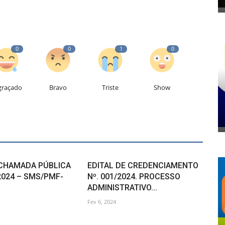
0
0
1
0
graçado
Bravo
Triste
Show
 CHAMADA PÚBLICA
EDITAL DE CREDENCIAMENTO
2024 – SMS/PMF-
Nº. 001/2024. PROCESSO
ADMINISTRATIVO...
Fev 6, 2024