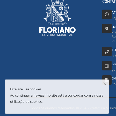
CONTAT
AT
Se
EN
Pr
Ro
PI
TE
(8
E-
go
CN
06
Este site usa cookies.
Ao continuar a navegar no site está a concordar com a nossa
utilização de cookies.
Todos os direitos reservados. © 2026 - Prefeitura Municipa