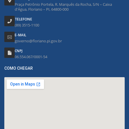
Praça Petrônio Portela, R. Marquês da Rocha, S/N – Caixa
d'Água, Floriano – PI, 64800-000
TELEFONE
(89) 3515-1100
E-MAIL
governo@floriano.pi.gov.br
CNPJ
06.554.067/0001-54
COMO CHEGAR