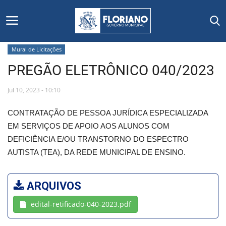
Mural de Licitações
PREGÃO ELETRÔNICO 040/2023
Início
Jul 10, 2023 - 10:10
Editais
CONTRATAÇÃO DE PESSOA JURÍDICA ESPECIALIZADA
Floriano
EM SERVIÇOS DE APOIO AOS ALUNOS COM
DEFICIÊNCIA E/OU TRANSTORNO DO ESPECTRO
Secretarias e Órgãos
AUTISTA (TEA), DA REDE MUNICIPAL DE ENSINO.
Mural de Licitações
ARQUIVOS
Notícias
edital-retificado-040-2023.pdf
Vídeos