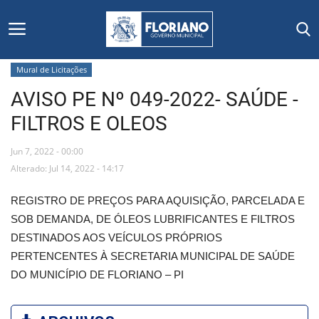
Mural de Licitações
AVISO PE Nº 049-2022- SAÚDE -
Início
FILTROS E OLEOS
Editais
Jun 7, 2022 - 00:00
Floriano
Alterado: Jul 14, 2022 - 14:17
REGISTRO DE PREÇOS PARA AQUISIÇÃO, PARCELADA E
Secretarias e Órgãos
SOB DEMANDA, DE ÓLEOS LUBRIFICANTES E FILTROS
DESTINADOS AOS VEÍCULOS PRÓPRIOS
Mural de Licitações
PERTENCENTES À SECRETARIA MUNICIPAL DE SAÚDE
DO MUNICÍPIO DE FLORIANO – PI
Notícias
Vídeos