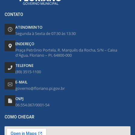
CONTATO
ATENDIMENTO
Segunda à Sexta de 07:30 às 13:30
ENDEREÇO
Praça Petrônio Portela, R. Marquês da Rocha, S/N – Caixa
d'Água, Floriano – PI, 64800-000
TELEFONE
(89) 3515-1100
E-MAIL
governo@floriano.pi.gov.br
CNPJ
06.554.067/0001-54
COMO CHEGAR