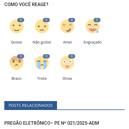
COMO VOCÊ REAGE?
0
0
0
0
Gostei
Não gostei
Amei
Engraçado
0
0
0
Bravo
Triste
Show
POSTS RELACIONADOS
PREGÃO ELETRÔNICO– PE Nº 021/2025-ADM