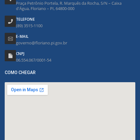
Praça Petrônio Portela, R. Marquês da Rocha, S/N – Caixa
d'Água, Floriano – PI, 64800-000
TELEFONE
(89) 3515-1100
E-MAIL
governo@floriano.pi.gov.br
CNPJ
06.554.067/0001-54
COMO CHEGAR