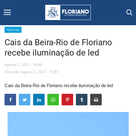
Notícias
Cais da Beira-Rio de Floriano
Início
recebe iluminação de led
Editais
Agosto 7, 2021 - 16:46
Floriano
Alterado: Agosto 7, 2021 - 16:51
Cais da Beira-Rio de Floriano recebe iluminação de led
Secretarias e Órgãos
Mural de Licitações
Notícias
Vídeos