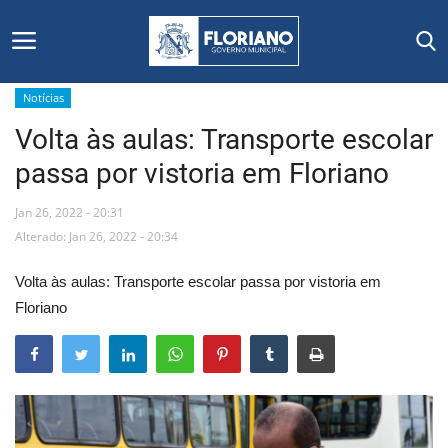
Notícias
Volta às aulas: Transporte escolar
Início
passa por vistoria em Floriano
Editais
Jan 26, 2022 - 20:31
Floriano
Alterado: Jan 26, 2022 - 20:34
Volta às aulas: Transporte escolar passa por vistoria em
Secretarias e Órgãos
Floriano
Mural de Licitações
Notícias
Vídeos