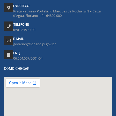
ENDEREÇO
Praça Petrônio Portela, R. Marquês da Rocha, S/N – Caixa
d'Água, Floriano – PI, 64800-000
TELEFONE
(89) 3515-1100
E-MAIL
governo@floriano.pi.gov.br
CNPJ
06.554.067/0001-54
COMO CHEGAR