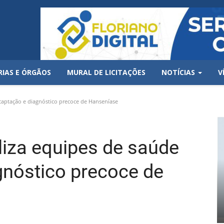
RIAS E ÓRGÃOS
MURAL DE LICITAÇÕES
NOTÍCIAS
V
captação e diagnóstico precoce de Hanseníase
liza equipes de saúde
gnóstico precoce de