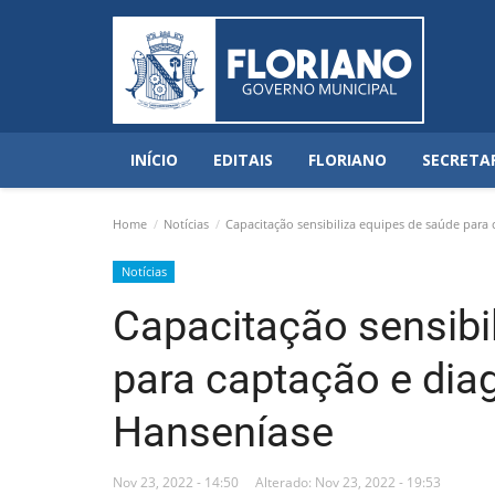
INÍCIO
EDITAIS
FLORIANO
SECRETA
Home
Notícias
Capacitação sensibiliza equipes de saúde para 
Notícias
Capacitação sensibi
para captação e dia
Hanseníase
Nov 23, 2022 - 14:50
Alterado: Nov 23, 2022 - 19:53