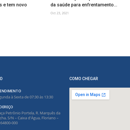
s e tem novo
da saúde para enfrentamento...
Oct 23, 2021
O
COMO CHEGAR
ENDIMENTO
gunda à Sexta de 07:30 às 13:30
DEREÇO
aça Petrônio Portela, R. Marquês da
cha, S/N – Caixa d'Água, Floriano –
, 64800-000