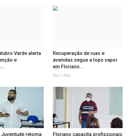
utubro Verde alerta
Recuperação de ruas e
venção e
avenidas segue a topo vapor
..
em Floriano...
Dez 7, 2022
e Juventude retoma
Floriano capacita profissionais