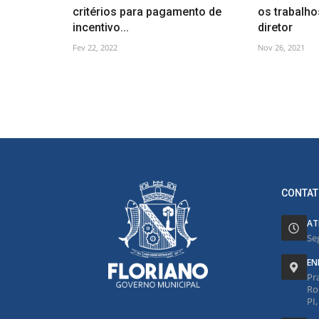
critérios para pagamento de
os trabalho
incentivo...
diretor
Fev 22, 2022
Nov 26, 2021
CONTAT
AT
Se
EN
Pr
Ro
PI