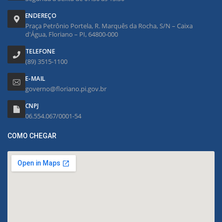
ENDEREÇO
Praça Petrônio Portela, R. Marquês da Rocha, S/N – Caixa
d'Água, Floriano – PI, 64800-000
TELEFONE
(89) 3515-1100
E-MAIL
governo@floriano.pi.gov.br
CNPJ
06.554.067/0001-54
COMO CHEGAR