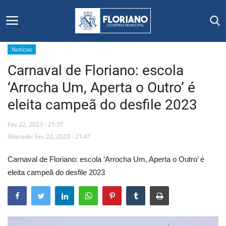
Notícias
Carnaval de Floriano: escola
Início
‘Arrocha Um, Aperta o Outro’ é
Editais
eleita campeã do desfile 2023
Floriano
Fev 22, 2023 - 21:37
Alterado: Fev 22, 2023 - 21:41
Secretarias e Órgãos
Carnaval de Floriano: escola ‘Arrocha Um, Aperta o Outro’ é
Mural de Licitações
eleita campeã do desfile 2023
Notícias
Vídeos