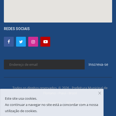
REDES SOCIAIS
Inscreva-se
Todos os direitos reservados. © 2026 - Prefeitura Municipal de
Floriano - Piauí - Brasil
Este site usa cookies.
Política de Privacidades
Mapa do Site
Ao continuar a navegar no site está a concordar com a nossa
utilização de cookies.