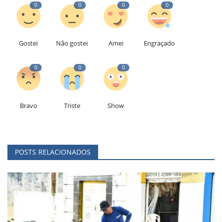
0
0
0
0
Gostei
Não gostei
Amei
Engraçado
0
0
0
Bravo
Triste
Show
POSTS RELACIONADOS