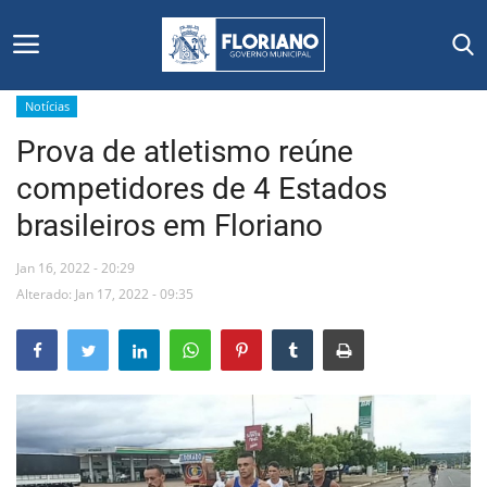
Notícias
Prova de atletismo reúne
Início
competidores de 4 Estados
Editais
brasileiros em Floriano
Floriano
Jan 16, 2022 - 20:29
Alterado: Jan 17, 2022 - 09:35
Secretarias e Órgãos
Mural de Licitações
Notícias
Vídeos