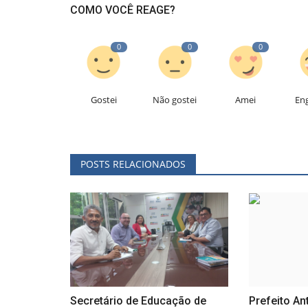
COMO VOCÊ REAGE?
0
0
0
Gostei
Não gostei
Amei
En
POSTS RELACIONADOS
Secretário de Educação de
Prefeito An