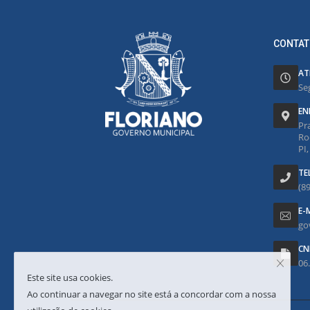
CONTAT
AT
Se
EN
Pr
Ro
PI
TE
(8
E-
go
CN
06
Este site usa cookies.
Ao continuar a navegar no site está a concordar com a nossa