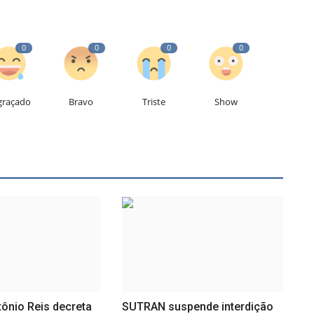
0
0
0
0
graçado
Bravo
Triste
Show
tônio Reis decreta
SUTRAN suspende interdição