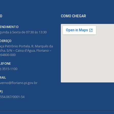
O
COMO CHEGAR
ENDIMENTO
gunda à Sexta de 07:30 às 13:30
DEREÇO
aça Petrônio Portela, R. Marquês da
cha, S/N – Caixa d'Água, Floriano –
, 64800-000
LEFONE
9) 3515-1100
MAIL
verno@floriano.pi.gov.br
PJ
.554.067/0001-54