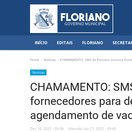
INÍCIO
EDITAIS
FLORIANO
SECRETA
Home
Notícias
CHAMAMENTO: SMS de Floriano convoca fornec
Notícias
CHAMAMENTO: SMS d
fornecedores para d
agendamento de vac
Dez 16, 2021 - 09:38
Alterado: Jan 21, 2022 - 09:40