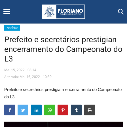
Notícias
Prefeito e secretários prestigian
Início
encerramento do Campeonato do
Editais
L3
Floriano
Mai 15, 2022 - 08:14
Alterado: Mai 16, 2022 - 10:39
Secretarias e Órgãos
Prefeito e secretários prestigiam encerramento do Campeonato
Mural de Licitações
do L3
Notícias
Vídeos