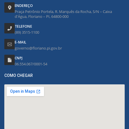
ENDEREÇO
Praça Petrônio Portela, R. Marquês da Rocha, S/N – Caixa
d'Água, Floriano – PI, 64800-000
TELEFONE
(89) 3515-1100
E-MAIL
governo@floriano.pi.gov.br
CNPJ
06.554.067/0001-54
COMO CHEGAR