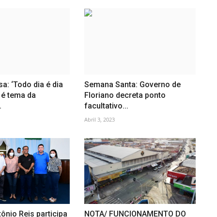
a: ‘Todo dia é dia
Semana Santa: Governo de
 é tema da
Floriano decreta ponto
.
facultativo...
Abril 3, 2023
tônio Reis participa
NOTA/ FUNCIONAMENTO DO