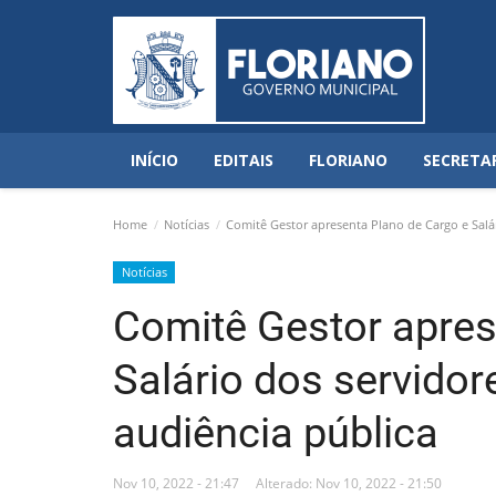
INÍCIO
EDITAIS
FLORIANO
SECRETA
Home
Notícias
Comitê Gestor apresenta Plano de Cargo e Salár
Notícias
Comitê Gestor apres
Salário dos servidor
audiência pública
Nov 10, 2022 - 21:47
Alterado: Nov 10, 2022 - 21:50