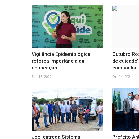
Vigilância Epidemiológica
Outubro Ros
reforça importância da
de cuidado’
notificação...
campanha..
Sep 15, 2022
Oct 14, 2021
Joel entrega Sistema
Prefeito An