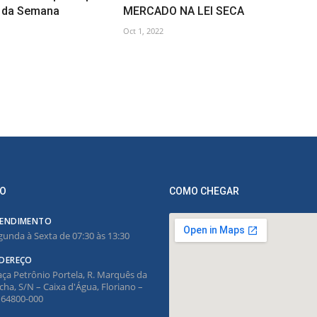
a da Semana
MERCADO NA LEI SECA
Oct 1, 2022
O
COMO CHEGAR
ENDIMENTO
gunda à Sexta de 07:30 às 13:30
DEREÇO
aça Petrônio Portela, R. Marquês da
cha, S/N – Caixa d'Água, Floriano –
, 64800-000