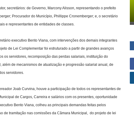
tor, secretários: de Governo, Marcony Alisson, representando o prefeito
rger; Procurador do Município, Phillippe Cronemberger; e, o secretário
ais e representantes de entidades de classes.
cretário executivo Bento Viana, com intervenções dos demais integrantes
ojeto de Lei Complementar foi estruturado a partir de grandes avanços
s os servidores, recomposição das perdas salariais, instituição do
, além de mecanismos de atualização e progressão salarial anual, de
dos servidores.
ereador Joab Curvina, houve a participação de todos os representantes de
Municipal de Cargos, Carreira e salários com os presentes, oportunidade
xecutivo Bento Viana, colheu as principais demandas feitas pelos
so de tramitação nas comissões da Câmara Municipal, do projeto de lei