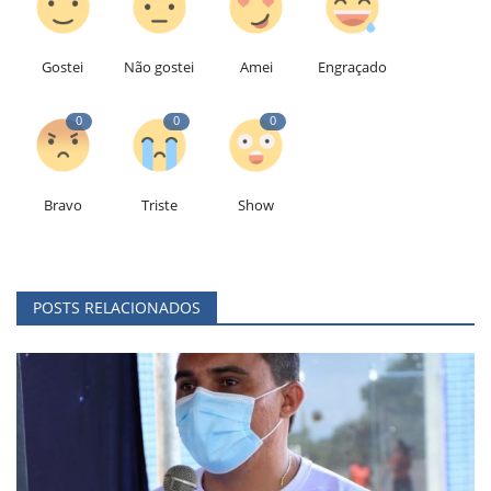
Gostei
Não gostei
Amei
Engraçado
0
0
0
Bravo
Triste
Show
POSTS RELACIONADOS