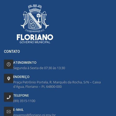
CONTATO
ATENDIMENTO
Segunda à Sexta de 07:30 às 13:30
ENDEREÇO
Praça Petrônio Portela, R. Marquês da Rocha, S/N – Caixa
d'Água, Floriano – PI, 64800-000
TELEFONE
(89) 3515-1100
E-MAIL
governo@floriano.pi.gov.br