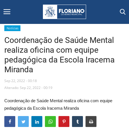
Notícias
Coordenação de Saúde Mental
Início
realiza oficina com equipe
Editais
pedagógica da Escola Iracema
Miranda
Floriano
Sep 22, 2022 - 00:18
Secretarias e Órgãos
Alterado: Sep 22, 2022 - 00:19
Mural de Licitações
Coordenação de Saúde Mental realiza oficina com equipe
pedagógica da Escola Iracema Miranda
Notícias
Vídeos