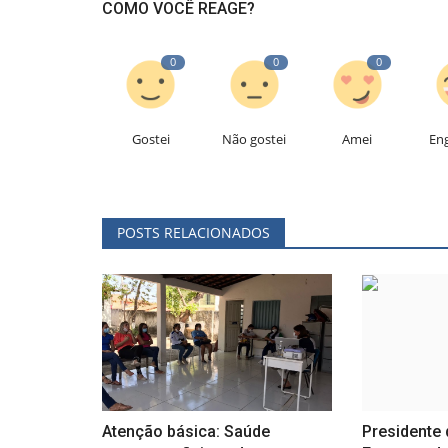
COMO VOCÊ REAGE?
0
0
0
Gostei
Não gostei
Amei
En
POSTS RELACIONADOS
Atenção básica: Saúde
Presidente