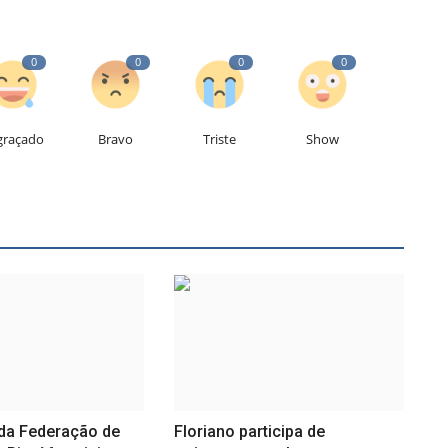
0
0
0
0
graçado
Bravo
Triste
Show
 da Federação de
Floriano participa de