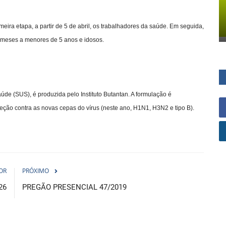
eira etapa, a partir de 5 de abril, os trabalhadores da saúde. Em seguida,
 6 meses a menores de 5 anos e idosos.
aúde (SUS), é produzida pelo Instituto Butantan. A formulação é
eção contra as novas cepas do vírus (neste ano, H1N1, H3N2 e tipo B).
OR
PRÓXIMO
26
PREGÃO PRESENCIAL 47/2019