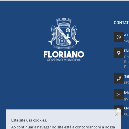
CONTAT
AT
Se
EN
Pr
Ro
PI
TE
(8
E-
go
CN
06
Este site usa cookies.
Ao continuar a navegar no site está a concordar com a nossa