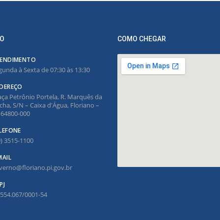
O
COMO CHEGAR
ENDIMENTO
gunda à Sexta de 07:30 às 13:30
DEREÇO
aça Petrônio Portela, R. Marquês da
cha, S/N – Caixa d'Água, Floriano –
, 64800-000
LEFONE
9) 3515-1100
MAIL
verno@floriano.pi.gov.br
PJ
.554.067/0001-54