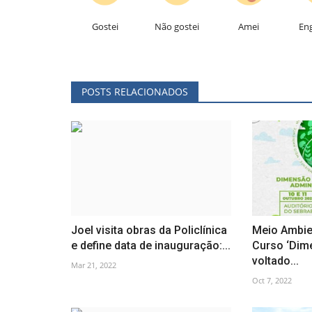
Gostei
Não gostei
Amei
En
POSTS RELACIONADOS
Joel visita obras da Policlínica
Meio Ambie
e define data de inauguração:...
Curso ‘Dim
voltado...
Mar 21, 2022
Oct 7, 2022