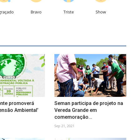
graçado
Bravo
Triste
Show
nte promoverá
Seman participa de projeto na
ensão Ambiental’
Vereda Grande em
comemoração...
Sep 21, 2021