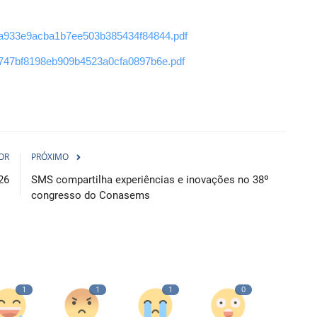
/6a933e9acba1b7ee503b385434f84844.pdf
/5747bf8198eb909b4523a0cfa0897b6e.pdf
OR
PRÓXIMO
26
SMS compartilha experiências e inovações no 38º
congresso do Conasems
1
1
1
0