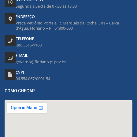
Segunda à Sexta de 07:30 às 13:30
ENDEREÇO
Praça Petrônio Portela, R. Marquês da Rocha, S/N – Caixa
d'Água, Floriano – PI, 64800-000
TELEFONE
(89) 3515-1100
E-MAIL
governo@floriano.pi.gov.br
CNPJ
06.554.067/0001-54
COMO CHEGAR