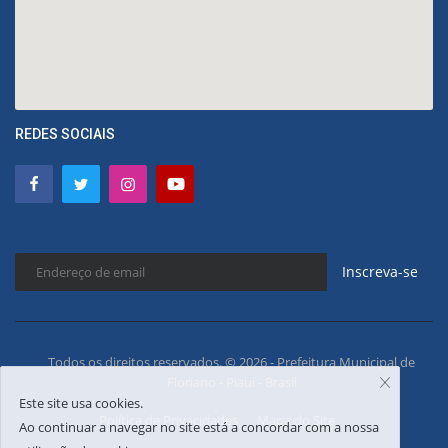
REDES SOCIAIS
Inscreva-se
Todos os direitos reservados. © 2026 - Prefeitura Municipal de
Floriano - Piauí - Brasil
Este site usa cookies.
Política de Privacidades
Mapa do Site
Ao continuar a navegar no site está a concordar com a nossa