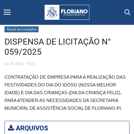
Mural de Licitações
DISPENSA DE LICITAÇÃO N°
Início
059/2025
Editais
Oct 8, 2025 - 14:31
Floriano
CONTRATAÇÃO DE EMPRESA PARA A REALIZAÇÃO DAS
FESTIVIDADES DO DIA DO IDOSO (NOSSA MELHOR
Secretarias e Órgãos
IDADE) E DIA DAS CRIANÇAS (DIA DA CRIANÇA FELIZ),
PARA ATENDER AS NECESSIDADES DA SECRETARIA
Mural de Licitações
MUNICIPAL DE ASSISTÊNCIA SOCIAL DE FLORIANO-PI.
Notícias
ARQUIVOS
Vídeos