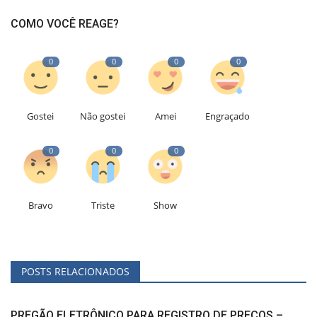
COMO VOCÊ REAGE?
0
0
0
0
Gostei
Não gostei
Amei
Engraçado
0
0
0
Bravo
Triste
Show
POSTS RELACIONADOS
PREGÃO ELETRÔNICO PARA REGISTRO DE PREÇOS –