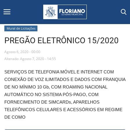
Mural de Licitações
PREGÃO ELETRÔNICO 15/2020
Início
Agosto 6, 2020 - 00:00
Editais
Alterado: Agosto 7, 2020 - 14:55
Floriano
SERVIÇOS DE TELEFONIA MÓVEL E INTERNET COM
CONEXÃO DE VOZ ILIMITADOS E DADOS COM FRANQUIA
Secretarias e Órgãos
DE NO MÍNIMO 10 Gb, COM ROAMING NACIONAL
AUTOMÁTICO NO SISTEMA PÓS-PAGO, COM
Mural de Licitações
FORNECIMENTO DE SIMCARDs, APARELHOS
TELEFÔNICOS CELULARES E ACESSÓRIOS EM REGIME
Notícias
DE COMO
Vídeos