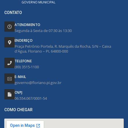
CONTATO
ATENDIMENTO
Segunda à Sexta de 07:30 às 13:30
ENDEREÇO
Praça Petrônio Portela, R. Marquês da Rocha, S/N – Caixa
d'Água, Floriano – PI, 64800-000
TELEFONE
(89) 3515-1100
E-MAIL
governo@floriano.pi.gov.br
CNPJ
06.554.067/0001-54
COMO CHEGAR