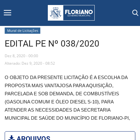
Mural de Licitações
EDITAL PE Nº 038/2020
Início
Dez 8, 2020 - 00:00
Editais
Alterado: Dez 9, 2020 - 08:52
Floriano
O OBJETO DA PRESENTE LICITAÇÃO É A ESCOLHA DA
PROPOSTA MAIS VANTAJOSA PARA AQUISIÇÃO,
Secretarias e Órgãos
PARCELADA E SOB DEMANDA, DE COMBUSTÍVEIS
(GASOLINA COMUM E ÓLEO DIESEL S-10), PARA
Mural de Licitações
ATENDER AS NECESSIDADES DA SECRETARIA
MUNICIPAL DE SAÚDE DO MUNICÍPIO DE FLORIANO-PI,
Notícias
Vídeos
ARQUIVOS