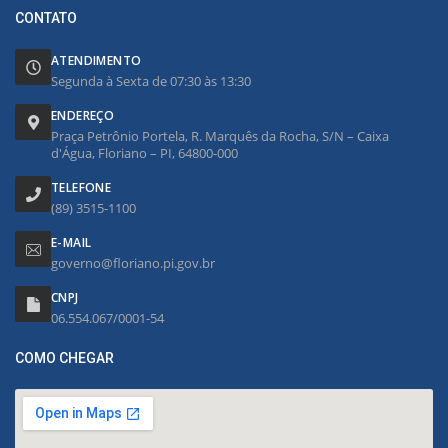
CONTATO
ATENDIMENTO
Segunda à Sexta de 07:30 às 13:30
ENDEREÇO
Praça Petrônio Portela, R. Marquês da Rocha, S/N – Caixa
d'Água, Floriano – PI, 64800-000
TELEFONE
(89) 3515-1100
E-MAIL
governo@floriano.pi.gov.br
CNPJ
06.554.067/0001-54
COMO CHEGAR