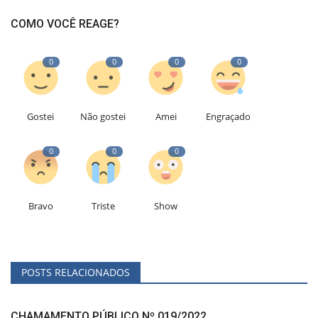
COMO VOCÊ REAGE?
0
0
0
0
Gostei
Não gostei
Amei
Engraçado
0
0
0
Bravo
Triste
Show
POSTS RELACIONADOS
CHAMAMENTO PÚBLICO Nº 019/2022