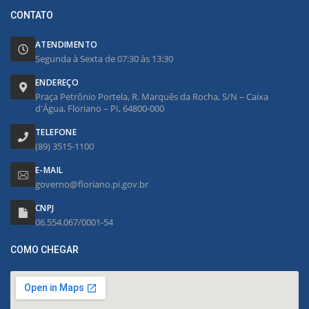
CONTATO
ATENDIMENTO
Segunda à Sexta de 07:30 às 13:30
ENDEREÇO
Praça Petrônio Portela, R. Marquês da Rocha, S/N – Caixa
d'Água, Floriano – PI, 64800-000
TELEFONE
(89) 3515-1100
E-MAIL
governo@floriano.pi.gov.br
CNPJ
06.554.067/0001-54
COMO CHEGAR