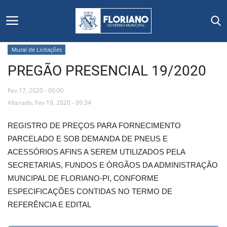
Mural de Licitações
PREGÃO PRESENCIAL 19/2020
Início
Fev 17, 2020 - 00:00
Editais
Alterado: Fev 19, 2020 - 09:34
Floriano
REGISTRO DE PREÇOS PARA FORNECIMENTO
PARCELADO E SOB DEMANDA DE PNEUS E
Secretarias e Órgãos
ACESSÓRIOS AFINS A SEREM UTILIZADOS PELA
SECRETARIAS, FUNDOS E ÓRGÃOS DA ADMINISTRAÇÃO
Mural de Licitações
MUNCIPAL DE FLORIANO-PI, CONFORME
ESPECIFICAÇÕES CONTIDAS NO TERMO DE
Notícias
REFERÊNCIA E EDITAL
Vídeos