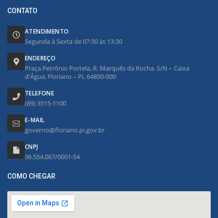
CONTATO
ATENDIMENTO
Segunda à Sexta de 07:30 às 13:30
ENDEREÇO
Praça Petrônio Portela, R. Marquês da Rocha, S/N – Caixa
d'Água, Floriano – PI, 64800-000
TELEFONE
(89) 3515-1100
E-MAIL
governo@floriano.pi.gov.br
CNPJ
06.554.067/0001-54
COMO CHEGAR