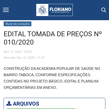
Mural de Licitações
EDITAL TOMADA DE PREÇOS Nº
Início
010/2020
Editais
Mar 17, 2020 - 00:00
Floriano
Alterado: Mar 23, 2020 - 11:37
CONSTRUÇÃO DA ACADEMIA POPULAR DE SAÚDE NO
Secretarias e Órgãos
BAIRRO TABOCA, CONFORME ESPECIFICAÇÕES
CONTIDAS NO PROJETO BÁSICO, EDITAL E PLANILHA
Mural de Licitações
ORÇAMENTÁRIAS EM ANEXO.
Notícias
ARQUIVOS
Vídeos