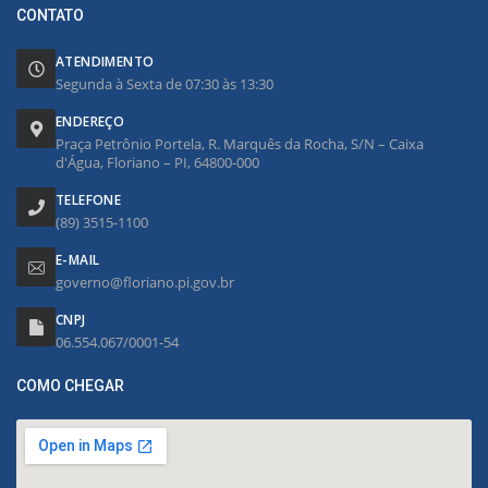
CONTATO
ATENDIMENTO
Segunda à Sexta de 07:30 às 13:30
ENDEREÇO
Praça Petrônio Portela, R. Marquês da Rocha, S/N – Caixa
d'Água, Floriano – PI, 64800-000
TELEFONE
(89) 3515-1100
E-MAIL
governo@floriano.pi.gov.br
CNPJ
06.554.067/0001-54
COMO CHEGAR