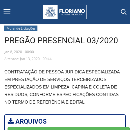
Mural de Licitações
PREGÃO PRESENCIAL 03/2020
Início
Jan 8, 2020 - 00:00
Editais
Alterado: Jan 13, 2020 - 09:44
Floriano
CONTRATAÇÃO DE PESSOA JURIDICA ESPECIALIZADA
EM PRESTAÇÃO DE SERVIÇOS TERCEIRIZADOS
Secretarias e Órgãos
ESPECIALIZADOS EM LIMPEZA, CAPINA E COLETA DE
RESIDUOS, CONFORME ESPECIFICAÇÕES CONTIDAS
Mural de Licitações
NO TERMO DE REFERÊNCIA E EDITAL
Notícias
ARQUIVOS
Vídeos