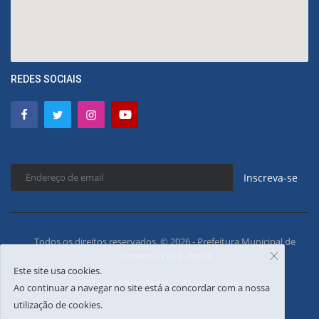
REDES SOCIAIS
Inscreva-se
Todos os direitos reservados. © 2026 - Prefeitura Municipal de
Floriano - Piauí - Brasil
Este site usa cookies.
Política de Privacidades
Mapa do Site
Ao continuar a navegar no site está a concordar com a nossa
utilização de cookies.