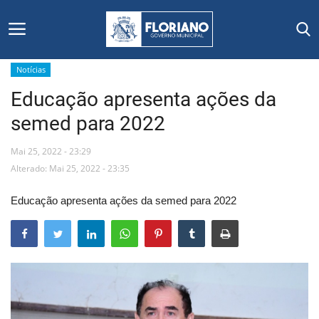
Notícias
Educação apresenta ações da
Início
semed para 2022
Editais
Mai 25, 2022 - 23:29
Floriano
Alterado: Mai 25, 2022 - 23:35
Educação apresenta ações da semed para 2022
Secretarias e Órgãos
Mural de Licitações
Notícias
Vídeos