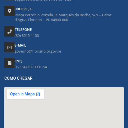
ENDEREÇO
Praça Petrônio Portela, R. Marquês da Rocha, S/N – Caixa
d'Água, Floriano – PI, 64800-000
TELEFONE
(89) 3515-1100
E-MAIL
governo@floriano.pi.gov.br
CNPJ
06.554.067/0001-54
COMO CHEGAR