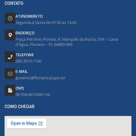
CONTATO
ATENDIMENTO
Segunda à Sexta de 07:30 às 13:30
ENDEREÇO
Praça Petrônio Portela, R. Marquês da Rocha, S/N – Caixa
d'Água, Floriano – PI, 64800-000
TELEFONE
(89) 3515-1100
E-MAIL
governo@floriano.pi.gov.br
CNPJ
06.554.067/0001-54
COMO CHEGAR