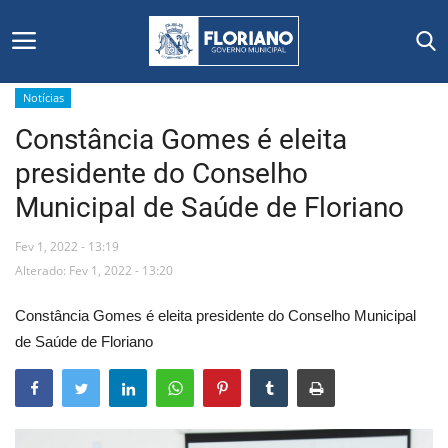
Notícias
Constância Gomes é eleita
Início
presidente do Conselho
Editais
Municipal de Saúde de Floriano
Floriano
Fev 1, 2022 - 13:19
Alterado: Fev 1, 2022 - 13:20
Secretarias e Órgãos
Constância Gomes é eleita presidente do Conselho Municipal
Mural de Licitações
de Saúde de Floriano
Notícias
Vídeos