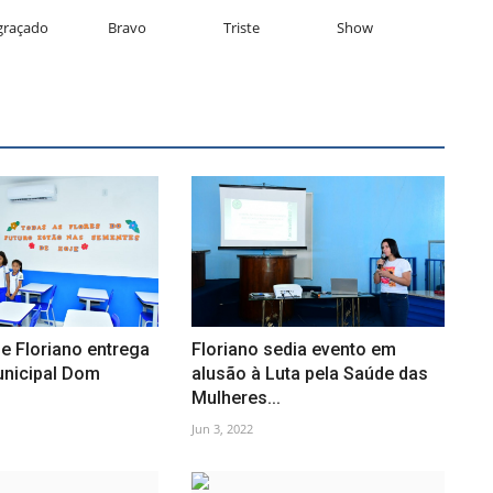
graçado
Bravo
Triste
Show
de Floriano entrega
Floriano sedia evento em
unicipal Dom
alusão à Luta pela Saúde das
Mulheres...
Jun 3, 2022