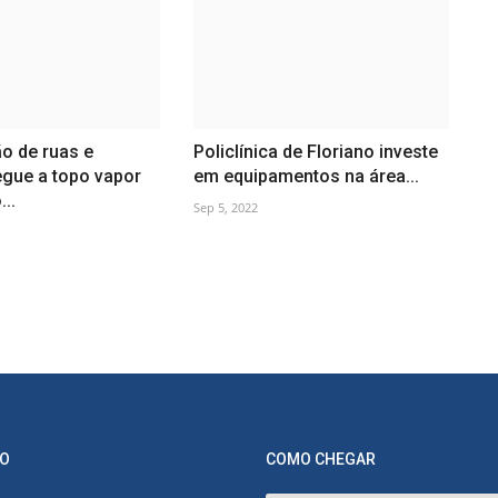
o de ruas e
Policlínica de Floriano investe
egue a topo vapor
em equipamentos na área...
..
Sep 5, 2022
O
COMO CHEGAR