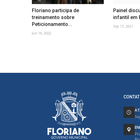
Floriano participa de
Painel disc
treinamento sobre
infantil em 
Peticionamento...
Sep 17, 2021
Jun 16, 2022
CONTAT
AT
Se
EN
Pr
Ro