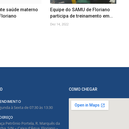
ute saúde materno
Equipe do SAMU de Floriano
Floriano
participa de treinamento em...
Dez 14, 2022
O
COMO CHEGAR
ENDIMENTO
gunda à Sexta de 07:30 às 13:30
DEREÇO
aça Petrônio Portela, R. Marquês da
cha, S/N – Caixa d'Água, Floriano –