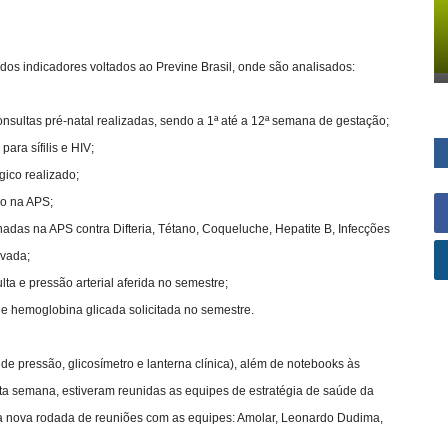
 dos indicadores voltados ao Previne Brasil, onde são analisados:
nsultas pré-natal realizadas, sendo a 1ª até a 12ª semana de gestação;
ara sífilis e HIV;
ico realizado;
co na APS;
adas na APS contra Difteria, Tétano, Coqueluche, Hepatite B, Infecções
ivada;
a e pressão arterial aferida no semestre;
e hemoglobina glicada solicitada no semestre.
de pressão, glicosímetro e lanterna clínica), além de notebooks às
a semana, estiveram reunidas as equipes de estratégia de saúde da
uma nova rodada de reuniões com as equipes: Amolar, Leonardo Dudima,