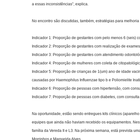
a essas inconsistências”, explica.
No encontro são discutidas, também, estratégias para melhoria
Indicador 1: Proporção de gestantes com pelo menos 6 (seis) co
Indicador 2: Proporção de gestantes com realização de exames p
Indicador 3: Proporção de gestantes com atendimento odontológ
Indicador 4: Proporção de mulheres com coleta de citopatológi
Indicador 5: Proporção de crianças de 1(um) ano de idade vacin
causadas por Haemophilus Influenzae tipo b e Poliomielite Inat
Indicador 6: Proporção de pessoas com hipertensão, com consult
Indicador 7: Proporção de pessoas com diabetes, com consulta 
Na oportunidade, estão sendo entregues kits clínicos (aparelho 
equipes que ainda não haviam recebido os equipamentos. Nest
família da Vereda II e L3. Na próxima semana, está prevista 
Morrinhos e Margarida Alves.