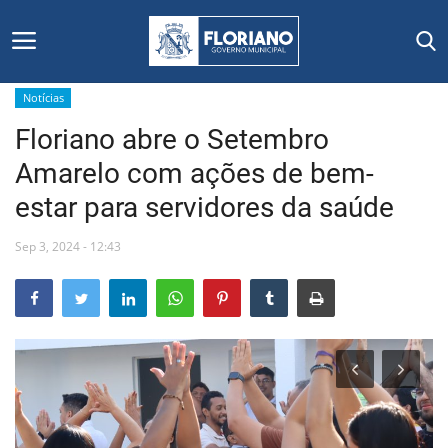
Notícias
Floriano abre o Setembro
Início
Amarelo com ações de bem-
Editais
estar para servidores da saúde
Floriano
Sep 3, 2024 - 12:43
Secretarias e Órgãos
Mural de Licitações
Notícias
Vídeos