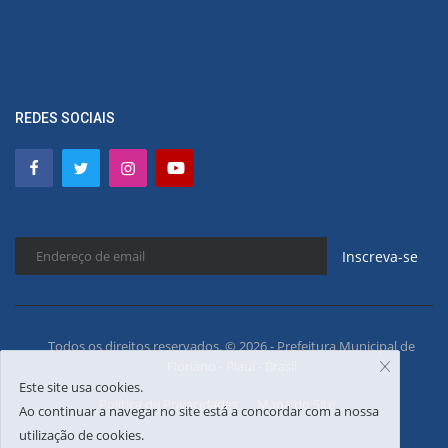
REDES SOCIAIS
Inscreva-se
Todos os direitos reservados. © 2026 - Prefeitura Municipal de
Floriano - Piauí - Brasil
Este site usa cookies.
Política de Privacidades
Mapa do Site
Ao continuar a navegar no site está a concordar com a nossa
utilização de cookies.