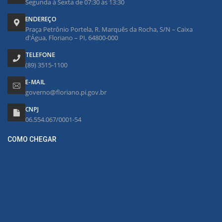
Segunda à Sexta de 07:30 às 13:30
ENDEREÇO
Praça Petrônio Portela, R. Marquês da Rocha, S/N – Caixa
d'Água, Floriano – PI, 64800-000
TELEFONE
(89) 3515-1100
E-MAIL
governo@floriano.pi.gov.br
CNPJ
06.554.067/0001-54
COMO CHEGAR