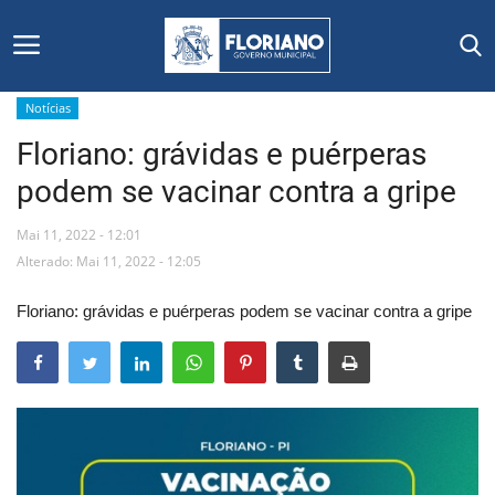
Notícias
Floriano: grávidas e puérperas
Início
podem se vacinar contra a gripe
Editais
Mai 11, 2022 - 12:01
Floriano
Alterado: Mai 11, 2022 - 12:05
Floriano: grávidas e puérperas podem se vacinar contra a gripe
Secretarias e Órgãos
Mural de Licitações
Notícias
Vídeos