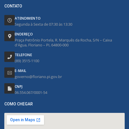
CONTATO
ATENDIMENTO
Segunda à Sexta de 07:30 às 13:30
ENDEREÇO
Praça Petrônio Portela, R. Marquês da Rocha, S/N – Caixa
d'Água, Floriano – PI, 64800-000
TELEFONE
(89) 3515-1100
E-MAIL
governo@floriano.pi.gov.br
CNPJ
06.554.067/0001-54
COMO CHEGAR