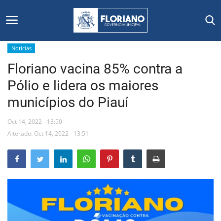
Notícias
Floriano vacina 85% contra a
Início
Pólio e lidera os maiores
Editais
municípios do Piauí
Floriano
Oct 14, 2022 - 13:50
Alterado: Oct 14, 2022 - 13:51
Secretarias e Órgãos
Mural de Licitações
Notícias
Vídeos