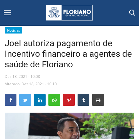
Notícias
Joel autoriza pagamento de
Início
Incentivo financeiro a agentes de
Editais
saúde de Floriano
Floriano
Dez 18, 2021 - 10:08
Alterado: Dez 18, 2021 - 10:10
Secretarias e Órgãos
Mural de Licitações
Notícias
Vídeos