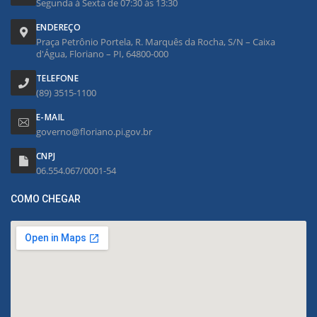
Segunda à Sexta de 07:30 às 13:30
ENDEREÇO
Praça Petrônio Portela, R. Marquês da Rocha, S/N – Caixa
d'Água, Floriano – PI, 64800-000
TELEFONE
(89) 3515-1100
E-MAIL
governo@floriano.pi.gov.br
CNPJ
06.554.067/0001-54
COMO CHEGAR