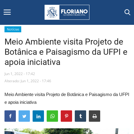
Notícias
Meio Ambiente visita Projeto de
Início
Botânica e Paisagismo da UFPI e
Editais
apoia iniciativa
Floriano
Jun 1, 2022 - 17:42
Alterado: Jun 1, 2022 - 17:46
Secretarias e Órgãos
Meio Ambiente visita Projeto de Botânica e Paisagismo da UFPI
Mural de Licitações
e apoia iniciativa
Notícias
Vídeos