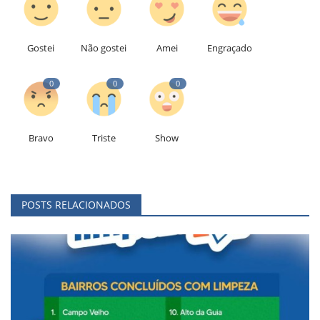
Gostei
Não gostei
Amei
Engraçado
0
0
0
Bravo
Triste
Show
POSTS RELACIONADOS