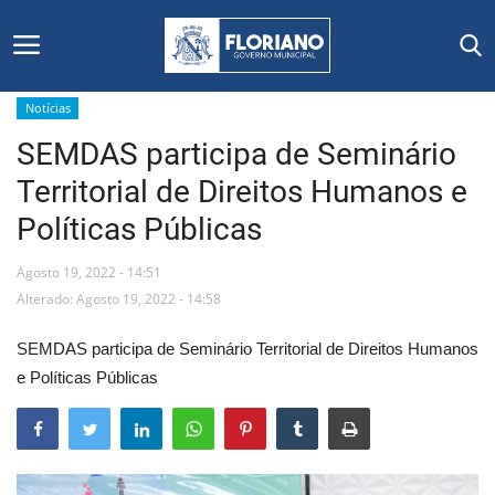
Notícias
SEMDAS participa de Seminário
Início
Territorial de Direitos Humanos e
Editais
Políticas Públicas
Floriano
Agosto 19, 2022 - 14:51
Alterado: Agosto 19, 2022 - 14:58
Secretarias e Órgãos
SEMDAS participa de Seminário Territorial de Direitos Humanos
Mural de Licitações
e Políticas Públicas
Notícias
Vídeos