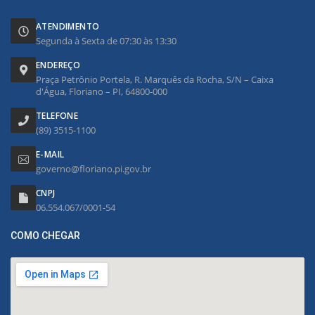
ATENDIMENTO
Segunda à Sexta de 07:30 às 13:30
ENDEREÇO
Praça Petrônio Portela, R. Marquês da Rocha, S/N – Caixa
d'Água, Floriano – PI, 64800-000
TELEFONE
(89) 3515-1100
E-MAIL
governo@floriano.pi.gov.br
CNPJ
06.554.067/0001-54
COMO CHEGAR