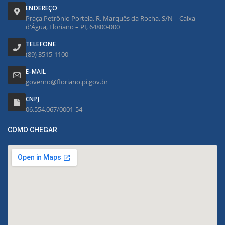
ENDEREÇO
Praça Petrônio Portela, R. Marquês da Rocha, S/N – Caixa
d'Água, Floriano – PI, 64800-000
TELEFONE
(89) 3515-1100
E-MAIL
governo@floriano.pi.gov.br
CNPJ
06.554.067/0001-54
COMO CHEGAR