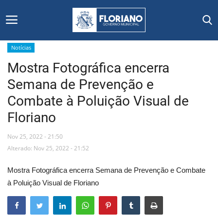
Notícias
Mostra Fotográfica encerra
Início
Semana de Prevenção e
Editais
Combate à Poluição Visual de
Floriano
Floriano
Nov 25, 2022 - 21:50
Secretarias e Órgãos
Alterado: Nov 25, 2022 - 21:52
Mural de Licitações
Mostra Fotográfica encerra Semana de Prevenção e Combate
à Poluição Visual de Floriano
Notícias
Vídeos