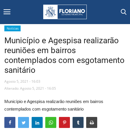
Notícias
Município e Agespisa realizarão
Início
reuniões em bairros
Editais
contemplados com esgotamento
sanitário
Floriano
Agosto 5, 2021 - 16:03
Secretarias e Órgãos
Alterado: Agosto 5, 2021 - 16:05
Mural de Licitações
Município e Agespisa realizarão reuniões em bairros
contemplados com esgotamento sanitário
Notícias
Vídeos