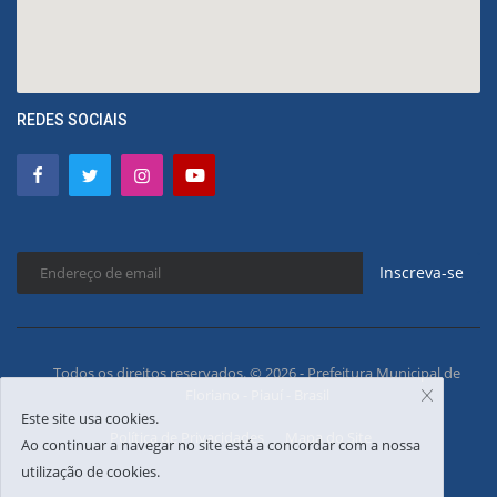
REDES SOCIAIS
Inscreva-se
Todos os direitos reservados. © 2026 - Prefeitura Municipal de
Floriano - Piauí - Brasil
Este site usa cookies.
Política de Privacidades
Mapa do Site
Ao continuar a navegar no site está a concordar com a nossa
utilização de cookies.