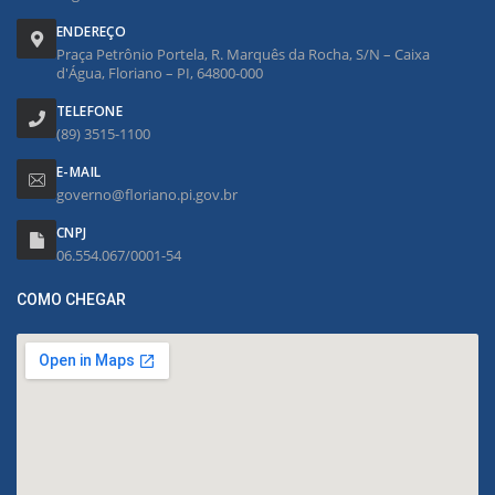
ENDEREÇO
Praça Petrônio Portela, R. Marquês da Rocha, S/N – Caixa
d'Água, Floriano – PI, 64800-000
TELEFONE
(89) 3515-1100
E-MAIL
governo@floriano.pi.gov.br
CNPJ
06.554.067/0001-54
COMO CHEGAR