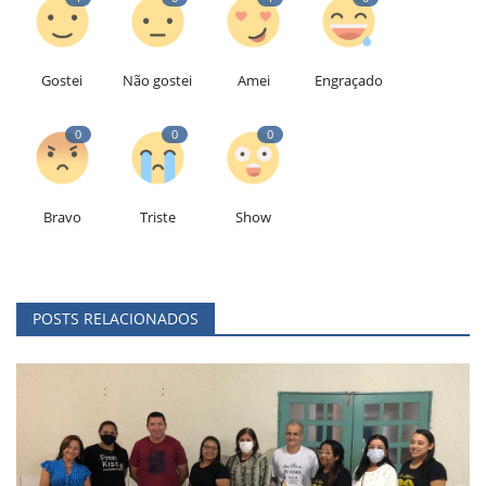
Gostei
Não gostei
Amei
Engraçado
0
0
0
Bravo
Triste
Show
POSTS RELACIONADOS