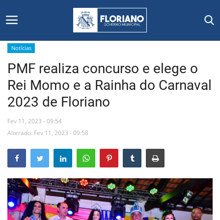
Notícias
PMF realiza concurso e elege o
Início
Rei Momo e a Rainha do Carnaval
Editais
2023 de Floriano
Floriano
Fev 11, 2023 - 09:54
Alterado: Fev 11, 2023 - 09:58
Secretarias e Órgãos
Mural de Licitações
Notícias
Vídeos