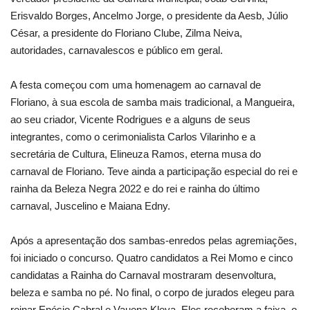
Erisvaldo Borges, Ancelmo Jorge, o presidente da Aesb, Júlio
César, a presidente do Floriano Clube, Zilma Neiva,
autoridades, carnavalescos e público em geral.
A festa começou com uma homenagem ao carnaval de
Floriano, à sua escola de samba mais tradicional, a Mangueira,
ao seu criador, Vicente Rodrigues e a alguns de seus
integrantes, como o cerimonialista Carlos Vilarinho e a
secretária de Cultura, Elineuza Ramos, eterna musa do
carnaval de Floriano. Teve ainda a participação especial do rei e
rainha da Beleza Negra 2022 e do rei e rainha do último
carnaval, Juscelino e Maiana Edny.
Após a apresentação dos sambas-enredos pelas agremiações,
foi iniciado o concurso. Quatro candidatos a Rei Momo e cinco
candidatas a Rainha do Carnaval mostraram desenvoltura,
beleza e samba no pé. No final, o corpo de jurados elegeu para
reinar Enésio Cabral e Vauena Kleya. Eles receberam a faixa, o