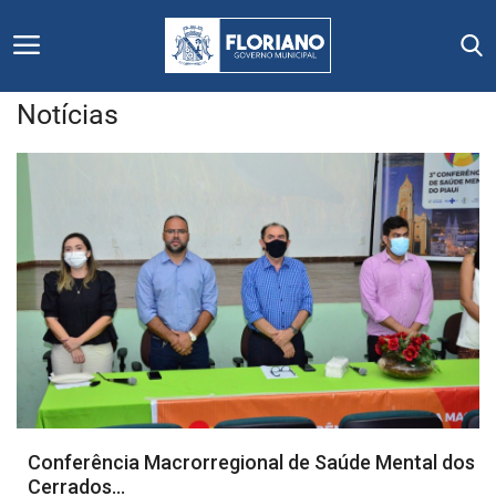
Notícias
Início
Editais
Floriano
Secretarias e Órgãos
Mural de Licitações
Notícias
Conferência Macrorregional de Saúde Mental dos
Cerrados...
Vídeos