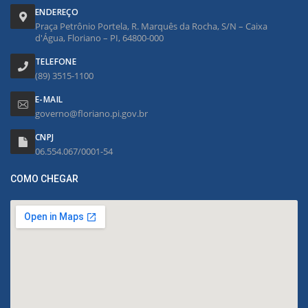
ENDEREÇO
Praça Petrônio Portela, R. Marquês da Rocha, S/N – Caixa
d'Água, Floriano – PI, 64800-000
TELEFONE
(89) 3515-1100
E-MAIL
governo@floriano.pi.gov.br
CNPJ
06.554.067/0001-54
COMO CHEGAR