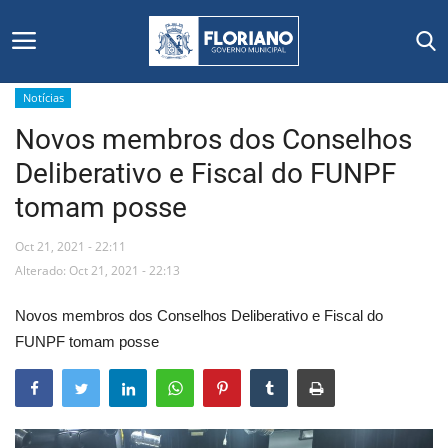
Notícias
Novos membros dos Conselhos
Início
Deliberativo e Fiscal do FUNPF
Editais
tomam posse
Floriano
Oct 21, 2021 - 22:11
Alterado: Oct 21, 2021 - 22:13
Secretarias e Órgãos
Novos membros dos Conselhos Deliberativo e Fiscal do
Mural de Licitações
FUNPF tomam posse
Notícias
Vídeos