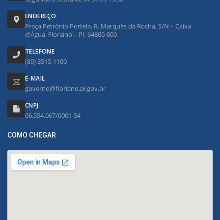
ENDEREÇO
Praça Petrônio Portela, R. Marquês da Rocha, S/N – Caixa
d'Água, Floriano – PI, 64800-000
TELEFONE
(89) 3515-1100
E-MAIL
governo@floriano.pi.gov.br
CNPJ
06.554.067/0001-54
COMO CHEGAR