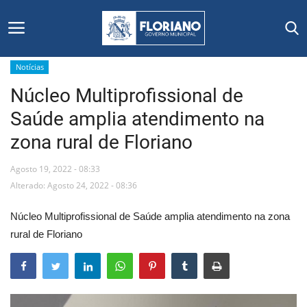
Notícias
Núcleo Multiprofissional de
Início
Saúde amplia atendimento na
Editais
zona rural de Floriano
Floriano
Agosto 19, 2022 - 08:33
Alterado: Agosto 24, 2022 - 08:36
Secretarias e Órgãos
Núcleo Multiprofissional de Saúde amplia atendimento na zona
Mural de Licitações
rural de Floriano
Notícias
Vídeos