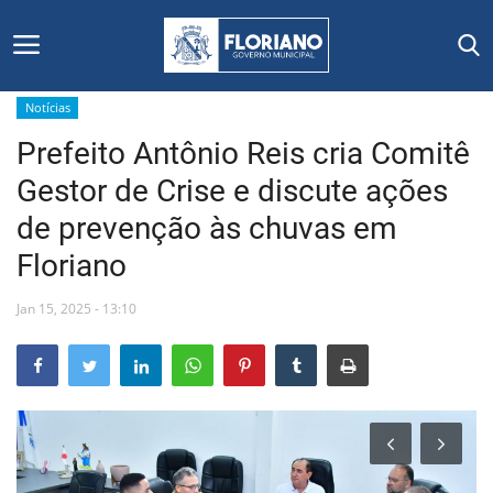
Notícias
Prefeito Antônio Reis cria Comitê
Início
Gestor de Crise e discute ações
Editais
de prevenção às chuvas em
Floriano
Floriano
Jan 15, 2025 - 13:10
Secretarias e Órgãos
Mural de Licitações
Notícias
Vídeos