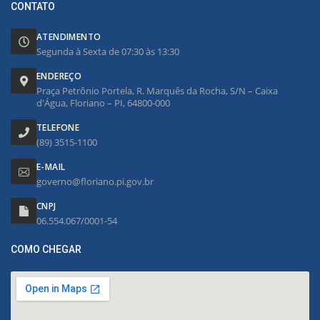
CONTATO
ATENDIMENTO
Segunda à Sexta de 07:30 às 13:30
ENDEREÇO
Praça Petrônio Portela, R. Marquês da Rocha, S/N – Caixa
d'Água, Floriano – PI, 64800-000
TELEFONE
(89) 3515-1100
E-MAIL
governo@floriano.pi.gov.br
CNPJ
06.554.067/0001-54
COMO CHEGAR