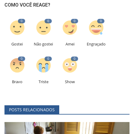
COMO VOCÊ REAGE?
0
0
0
0
Gostei
Não gostei
Amei
Engraçado
0
0
0
Bravo
Triste
Show
POSTS RELACIONADOS