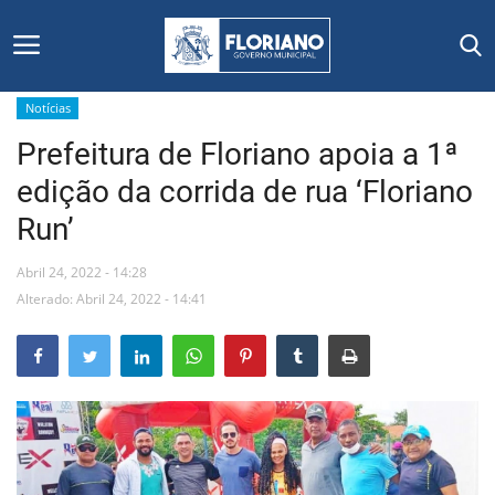
Notícias
Prefeitura de Floriano apoia a 1ª
Início
edição da corrida de rua ‘Floriano
Editais
Run’
Floriano
Abril 24, 2022 - 14:28
Alterado: Abril 24, 2022 - 14:41
Secretarias e Órgãos
Mural de Licitações
Notícias
Vídeos