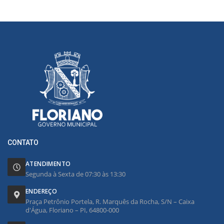
CONTATO
ATENDIMENTO
Segunda à Sexta de 07:30 às 13:30
ENDEREÇO
Praça Petrônio Portela, R. Marquês da Rocha, S/N – Caixa
d'Água, Floriano – PI, 64800-000