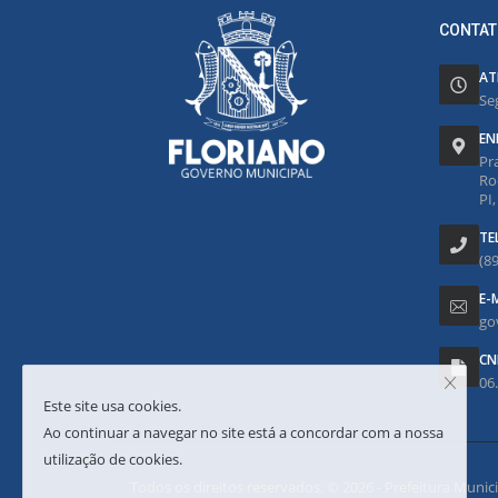
CONTAT
AT
Se
EN
Pr
Ro
PI
TE
(8
E-
go
CN
06
Este site usa cookies.
Ao continuar a navegar no site está a concordar com a nossa
utilização de cookies.
Todos os direitos reservados. © 2026 - Prefeitura Municipa