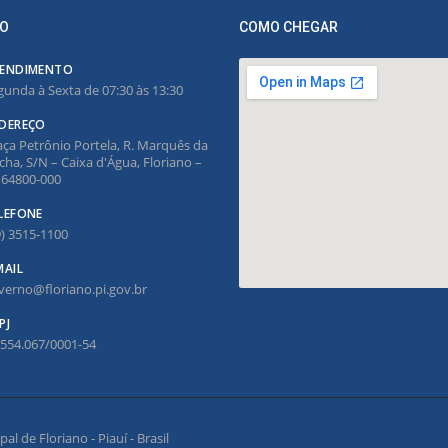
O
COMO CHEGAR
ENDIMENTO
gunda à Sexta de 07:30 às 13:30
DEREÇO
aça Petrônio Portela, R. Marquês da
cha, S/N – Caixa d'Água, Floriano –
, 64800-000
LEFONE
9) 3515-1100
MAIL
verno@floriano.pi.gov.br
PJ
.554.067/0001-54
l de Floriano - Piauí - Brasil