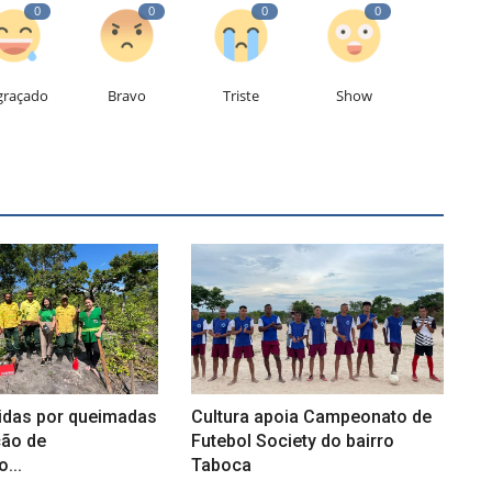
0
0
0
0
graçado
Bravo
Triste
Show
gidas por queimadas
Cultura apoia Campeonato de
ão de
Futebol Society do bairro
...
Taboca