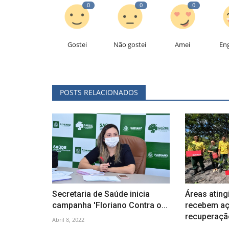
0
0
0
Gostei
Não gostei
Amei
En
POSTS RELACIONADOS
Secretaria de Saúde inicia
Áreas atin
campanha 'Floriano Contra o...
recebem aç
recuperação
Abril 8, 2022