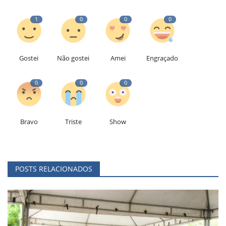
1
0
0
0
Gostei
Não gostei
Amei
Engraçado
0
0
0
Bravo
Triste
Show
POSTS RELACIONADOS