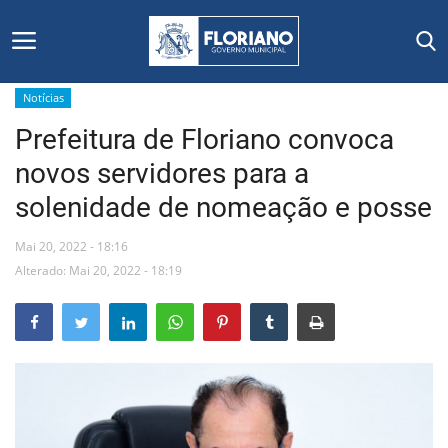
Notícias
Prefeitura de Floriano convoca
Início
novos servidores para a
Editais
solenidade de nomeação e posse
Floriano
Mai 20, 2022 - 18:16
Alterado: Mai 20, 2022 - 18:19
Secretarias e Órgãos
Mural de Licitações
Notícias
Vídeos