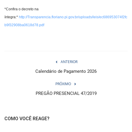
*Confira o decreto na
íntegra:*
http://Transparencia.floriano.pi.gov.br/uploads/leis/ec686953074f2fc
b9f32908ba0618d78.pdf
ANTERIOR
Calendário de Pagamento 2026
PRÓXIMO
PREGÃO PRESENCIAL 47/2019
COMO VOCÊ REAGE?