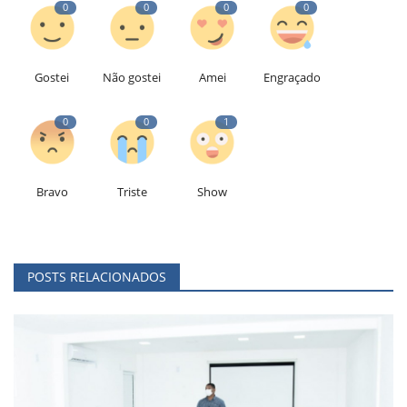
0
0
0
0
Gostei
Não gostei
Amei
Engraçado
0
0
1
Bravo
Triste
Show
POSTS RELACIONADOS