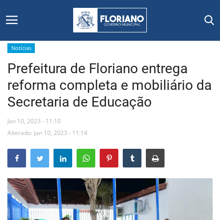
Notícias
Prefeitura de Floriano entrega
Início
reforma completa e mobiliário da
Editais
Secretaria de Educação
Floriano
Jan 10, 2023 - 11:10
Alterado: Jan 10, 2023 - 11:14
Secretarias e Órgãos
Mural de Licitações
Notícias
Vídeos