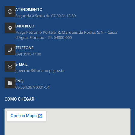
ATENDIMENTO
Segunda à Sexta de 07:30 às 13:30
ENDEREÇO
Praça Petrônio Portela, R. Marquês da Rocha, S/N – Caixa
d'Água, Floriano – PI, 64800-000
TELEFONE
(89) 3515-1100
E-MAIL
governo@floriano.pi.gov.br
CNPJ
06.554.067/0001-54
COMO CHEGAR