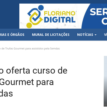
RIAS E ÓRGÃOS
MURAL DE LICITAÇÕES
NOTÍCIAS
V
o de Trufas Gourmet para assistidos pela Semdas
no oferta curso de
 Gourmet para
mdas