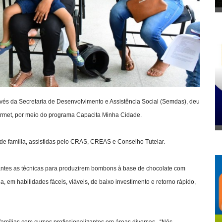
través da Secretaria de Desenvolvimento e Assistência Social (Semdas), deu
rmet, por meio do programa Capacita Minha Cidade.
 de família, assistidas pelo CRAS, CREAS e Conselho Tutelar.
ipantes as técnicas para produzirem bombons à base de chocolate com
a, em habilidades fáceis, viáveis, de baixo investimento e retorno rápido,
amílias com cursos profissionalizantes em áreas diversas. “Nós