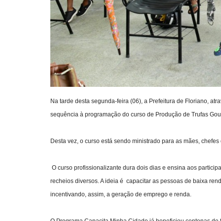
Na tarde desta segunda-feira (06), a Prefeitura de Floriano, a
sequência à programação do curso de Produção de Trufas Gou
Desta vez, o curso está sendo ministrado para as mães, chefes
O curso profissionalizante dura dois dias e ensina aos partic
recheios diversos. A ideia é capacitar as pessoas de baixa rend
incentivando, assim, a geração de emprego e renda.
O Programa Capacita Minha Cidade já beneficiou centenas de f