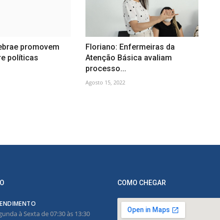
ebrae promovem
Floriano: Enfermeiras da
e políticas
Atenção Básica avaliam
processo...
Agosto 15, 2022
O
COMO CHEGAR
ENDIMENTO
gunda à Sexta de 07:30 às 13:30