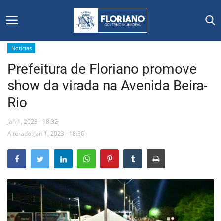
Notícias
Prefeitura de Floriano promove
Início
show da virada na Avenida Beira-
Editais
Rio
Floriano
Jan 1, 2023 - 18:32
Alterado: Jan 1, 2023 - 18:36
Secretarias e Órgãos
Mural de Licitações
Notícias
Vídeos