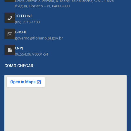
Praça Petrônio Portela, R. Marquês da Rocha, S/N – Caixa
d'Água, Floriano – PI, 64800-000
TELEFONE
(89) 3515-1100
E-MAIL
governo@floriano.pi.gov.br
CNPJ
06.554.067/0001-54
COMO CHEGAR