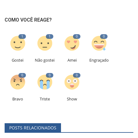
COMO VOCÊ REAGE?
1
1
0
0
Gostei
Não gostei
Amei
Engraçado
0
0
0
Bravo
Triste
Show
POSTS RELACIONADOS