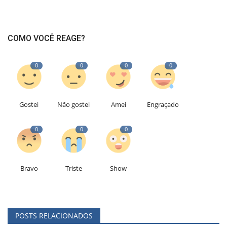
COMO VOCÊ REAGE?
0
0
0
0
Gostei
Não gostei
Amei
Engraçado
0
0
0
Bravo
Triste
Show
POSTS RELACIONADOS