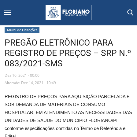
Mural de Licitações
PREGÃO ELETRÔNICO PARA
Início
REGISTRO DE PREÇOS – SRP N.º
Editais
083/2021-SMS
Floriano
Dez 10, 2021 - 00:00
Alterado: Dez 14, 2021 - 10:49
Secretarias e Órgãos
REGISTRO DE PREÇOS PARA AQUISIÇÃO PARCELADA E
Mural de Licitações
SOB DEMANDA DE MATERIAIS DE CONSUMO
HOSPITALAR, EM ATENDIMENTO AS NECESSIDADES DAS
Notícias
UNIDADES DE SAÚDE DO MUNICÍPIO FLORIANO/PI,
conforme especificações contidas no Termo de Referência e
Vídeos
Edital.