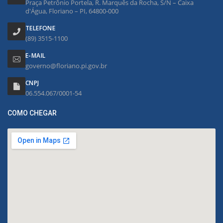
Praça Petrônio Portela, R. Marquês da Rocha, S/N – Caixa
d'Água, Floriano – PI, 64800-000
TELEFONE
(89) 3515-1100
E-MAIL
governo@floriano.pi.gov.br
CNPJ
06.554.067/0001-54
COMO CHEGAR