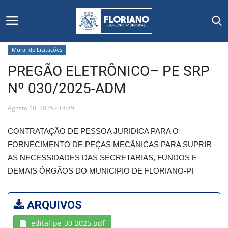
Mural de Licitações
PREGÃO ELETRÔNICO– PE SRP
Início
Nº 030/2025-ADM
Editais
Agosto 18, 2025 - 14:49
Floriano
CONTRATAÇÃO DE PESSOA JURIDICA PARA O
FORNECIMENTO DE PEÇAS MECÂNICAS PARA SUPRIR
Secretarias e Órgãos
AS NECESSIDADES DAS SECRETARIAS, FUNDOS E
DEMAIS ÓRGÃOS DO MUNICIPIO DE FLORIANO-PI
Mural de Licitações
Notícias
ARQUIVOS
edital-pe-30-2025.pdf
Vídeos