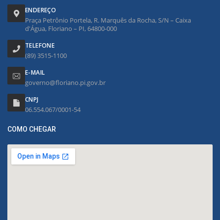
ENDEREÇO
Praça Petrônio Portela, R. Marquês da Rocha, S/N – Caixa
d'Água, Floriano – PI, 64800-000
TELEFONE
(89) 3515-1100
E-MAIL
governo@floriano.pi.gov.br
CNPJ
06.554.067/0001-54
COMO CHEGAR