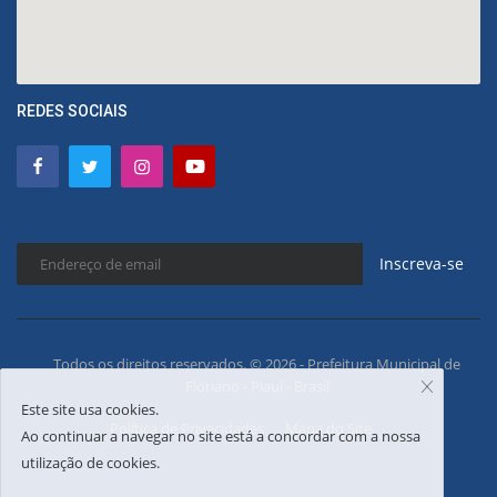
REDES SOCIAIS
Inscreva-se
Todos os direitos reservados. © 2026 - Prefeitura Municipal de
Floriano - Piauí - Brasil
Este site usa cookies.
Política de Privacidades
Mapa do Site
Ao continuar a navegar no site está a concordar com a nossa
utilização de cookies.