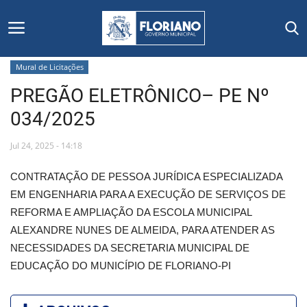
Mural de Licitações
PREGÃO ELETRÔNICO– PE Nº
Início
034/2025
Editais
Jul 24, 2025 - 14:18
Floriano
CONTRATAÇÃO DE PESSOA JURÍDICA ESPECIALIZADA
EM ENGENHARIA PARA A EXECUÇÃO DE SERVIÇOS DE
Secretarias e Órgãos
REFORMA E AMPLIAÇÃO DA ESCOLA MUNICIPAL
ALEXANDRE NUNES DE ALMEIDA, PARA ATENDER AS
Mural de Licitações
NECESSIDADES DA SECRETARIA MUNICIPAL DE
EDUCAÇÃO DO MUNICÍPIO DE FLORIANO-PI
Notícias
Vídeos