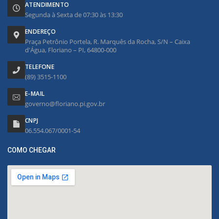
ATENDIMENTO
Segunda à Sexta de 07:30 às 13:30
ENDEREÇO
Praça Petrônio Portela, R. Marquês da Rocha, S/N – Caixa
d'Água, Floriano – PI, 64800-000
TELEFONE
(89) 3515-1100
E-MAIL
governo@floriano.pi.gov.br
CNPJ
06.554.067/0001-54
COMO CHEGAR