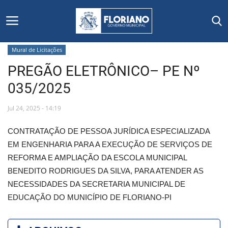
Mural de Licitações
PREGÃO ELETRÔNICO– PE Nº
Início
035/2025
Editais
Jul 24, 2025 - 14:19
Floriano
CONTRATAÇÃO DE PESSOA JURÍDICA ESPECIALIZADA
EM ENGENHARIA PARA A EXECUÇÃO DE SERVIÇOS DE
Secretarias e Órgãos
REFORMA E AMPLIAÇÃO DA ESCOLA MUNICIPAL
BENEDITO RODRIGUES DA SILVA, PARA ATENDER AS
Mural de Licitações
NECESSIDADES DA SECRETARIA MUNICIPAL DE
EDUCAÇÃO DO MUNICÍPIO DE FLORIANO-PI
Notícias
Vídeos