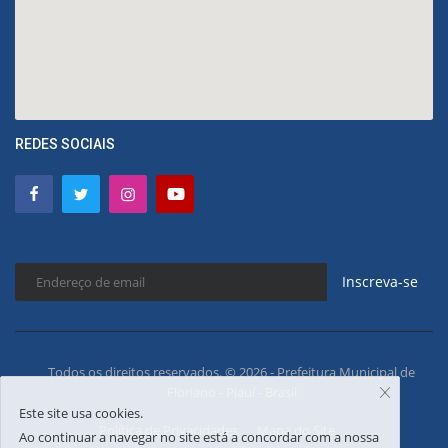
REDES SOCIAIS
Inscreva-se
Todos os direitos reservados. © 2026 - Prefeitura Municipal de
Floriano - Piauí - Brasil
Este site usa cookies.
Política de Privacidades
Mapa do Site
Ao continuar a navegar no site está a concordar com a nossa